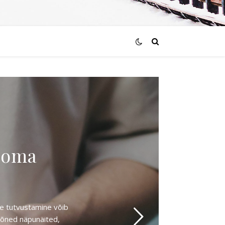
d oma
de tutvustamine võib
 mõned näpunäited,