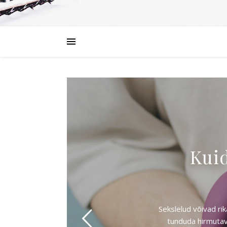
Kuid
Sekslelud võivad ri
tunduda hirmutav,