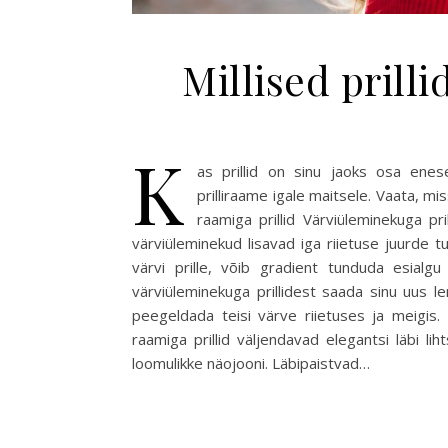
Millised prill
K
as prillid on sinu jaoks osa enese
prilliraame igale maitsele. Vaata, m
raamiga prillid Värviüleminekuga pri
värviüleminekud lisavad iga riietuse juurde t
värvi prille, võib gradient tunduda esialgu
värviüleminekuga prillidest saada sinu uus l
peegeldada teisi värve riietuses ja meigis. L
raamiga prillid väljendavad elegantsi läbi l
loomulikke näojooni. Läbipaistvad…