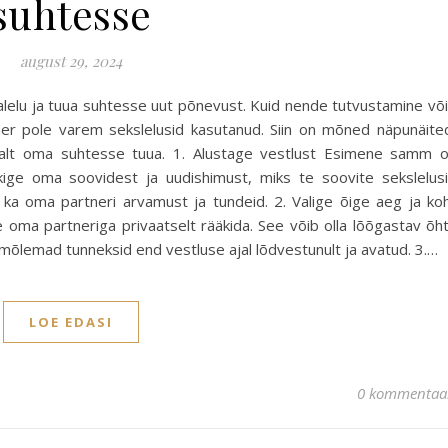
suhtesse
august 29, 2024
alelu ja tuua suhtesse uut põnevust. Kuid nende tutvustamine võ
tner pole varem sekslelusid kasutanud. Siin on mõned näpunäite
avalt oma suhtesse tuua. 1. Alustage vestlust Esimene samm 
ige oma soovidest ja uudishimust, miks te soovite sekslelus
ta ka oma partneri arvamust ja tundeid. 2. Valige õige aeg ja ko
e oma partneriga privaatselt rääkida. See võib olla lõõgastav õh
 mõlemad tunneksid end vestluse ajal lõdvestunult ja avatud. 3.…
LOE EDASI
0 kommentaa