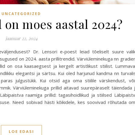
UNCATEGORIZED
id on moes aastal 2024?
jaanuar 22, 2024
väljendusest? Dr. Lensori e-poest leiad tõeliselt suure vali
issugused on 2024. aasta prillitrendid. Värviüleminekuga nn gradie
llid on osa kaasaegsest ja kergelt artistlikust stiilist. Lummav
undlikku elegantsi ja särtsu. Kui oled harjunud kandma nn turvali
 paras julgustükk. Kui otsid aga oma stiilile värskendust, võ
emmik. Värviüleminekuga prillid aitavad suurepäraselt täiendada 
äbipaistva raamiga prillid: tagasihoidlikud ja stiilsed Läbipaist
ihtsuse. Need sobivad hästi kõikidele, kes soovivad rõhutada o
LOE EDASI