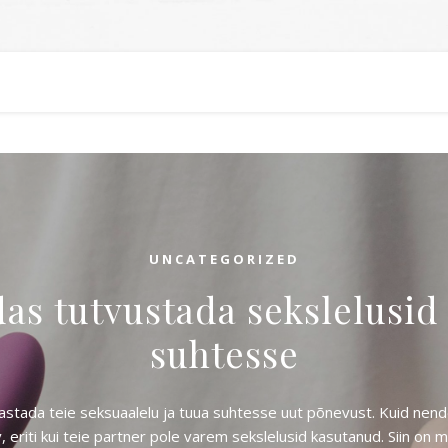
UNCATEGORIZED
as tutvustada sekslelusi
suhtesse
kastada teie seksuaalelu ja tuua suhtesse uut põnevust. Kuid nen
 eriti kui teie partner pole varem sekslelusid kasutanud. Siin on