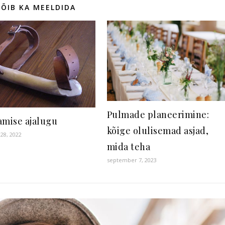
VÕIB KA MEELDIDA
Pulmade planeerimine:
amise ajalugu
kõige olulisemad asjad,
28, 2022
mida teha
september 7, 2023