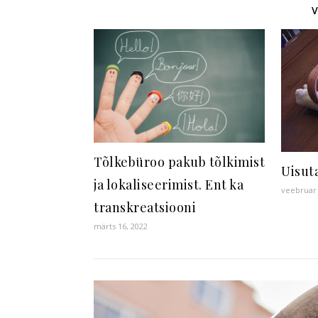
Tõlkebüroo pakub tõlkimist
Uisut
ja lokaliseerimist. Ent ka
veebruar 
transkreatsiooni
märts 16, 2022