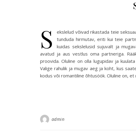
S
ekslelud võivad rikastada teie seksua
tunduda hirmutav, eriti kui teie par
kuidas sekslelusid sujuvalt ja mug
avatud ja aus vestlus oma partneriga. Rääk
proovida. Oluline on olla lugupidav ja kuula
Valige rahulik ja mugav aeg ja koht, kus saat
kodus või romantiline õhtusöök. Oluline on, et
admin