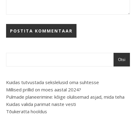
Otsi
Kuidas tutvustada sekslelusid oma suhtesse
Millised prillid on moes aastal 2024?
Pulmade planeerimine: kõige olulisemad asjad, mida teha
Kuidas valida parimat naiste vesti
Tõukeratta hooldus