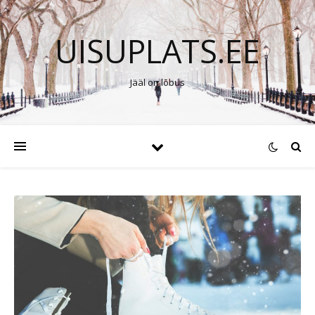
UISUPLATS.EE
Jääl on lõbus