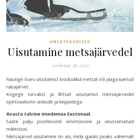
UNCATEGORIZED
Uisutamine metsajärvedel
veebruar 28, 2022
Nautige õues uisutamist looduslikul metsal või jääga kaetud
rabajärvel.
Kogege turvalist ja lihtsat uisutamist metsajärvedel
spetsiaalsete uiskude ja keppidega.
Avasta talvine imedemaa Eestimaal.
Saate palju positiivseid emotsioone ja unustamatuid
mälestusi.
Metsajärvel uisutamine on asi, mida igaüks peaks vähemalt