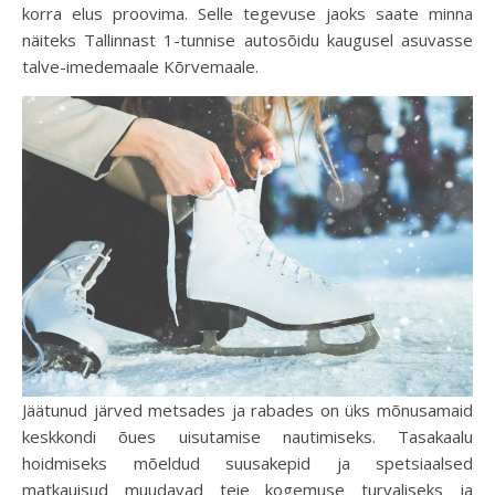
korra elus proovima. Selle tegevuse jaoks saate minna
näiteks Tallinnast 1-tunnise autosõidu kaugusel asuvasse
talve-imedemaale Kõrvemaale.
Jäätunud järved metsades ja rabades on üks mõnusamaid
keskkondi õues uisutamise nautimiseks. Tasakaalu
hoidmiseks mõeldud suusakepid ja spetsiaalsed
matkauisud muudavad teie kogemuse turvaliseks ja