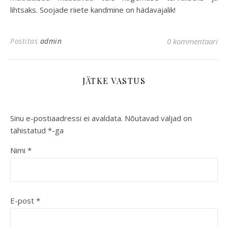
lihtsaks. Soojade riiete kandmine on hädavajalik!
Postitas
admin
0 kommentaari
JÄTKE VASTUS
Sinu e-postiaadressi ei avaldata.
Nõutavad väljad on
tähistatud
*
-ga
Nimi
*
E-post
*