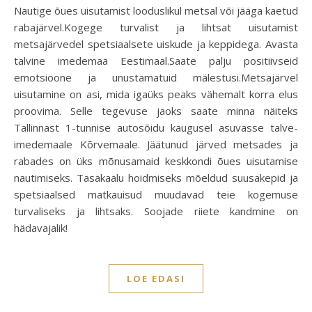
Nautige õues uisutamist looduslikul metsal või jääga kaetud
rabajärvel.Kogege turvalist ja lihtsat uisutamist
metsajärvedel spetsiaalsete uiskude ja keppidega. Avasta
talvine imedemaa Eestimaal.Saate palju positiivseid
emotsioone ja unustamatuid mälestusi.Metsajärvel
uisutamine on asi, mida igaüks peaks vähemalt korra elus
proovima. Selle tegevuse jaoks saate minna näiteks
Tallinnast 1-tunnise autosõidu kaugusel asuvasse talve-
imedemaale Kõrvemaale. Jäätunud järved metsades ja
rabades on üks mõnusamaid keskkondi õues uisutamise
nautimiseks. Tasakaalu hoidmiseks mõeldud suusakepid ja
spetsiaalsed matkauisud muudavad teie kogemuse
turvaliseks ja lihtsaks. Soojade riiete kandmine on
hädavajalik!
LOE EDASI