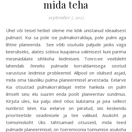
mida teha
september 7, 2023
Ühel või teisel hetkel oleme me kõik unistanud ideaalsest
pulmast. Kui sa pole ise pulmakorraldaja, pole pulmi aga
lihtne planeerida. See võib osutuda paljude jaoks väga
keeruliseks, alates sobiva kuupäeva valimisest kuni parima
mesinädalate sihtkoha leidmiseni. Tonro.ee veebileht
lahendab õnneks pulmade korraldamisega seotud
varustuse leidmise probleemid. Allpool on olulised asjad,
mida oma täiusliku pulma planeerimisel arvestada. Eelarve
Kui otsustad pulmakorraldajat mitte hankida on pulm
ilmselt sinu elu suurim enda poolt planeeritav sündmus.
Kirjuta üles, kui palju oled nõus kulutama ja pea sellest
numbrist kinni. Kui eelarve on piiratud, siis keskendu
prioriteetide seadmisele ja tee valikuid. Asukoht ja
toimumiskoht Üks tähtsamaid otsuseid, mida teed
pulmade planeerimisel, on tseremoonia toimumise asukoha