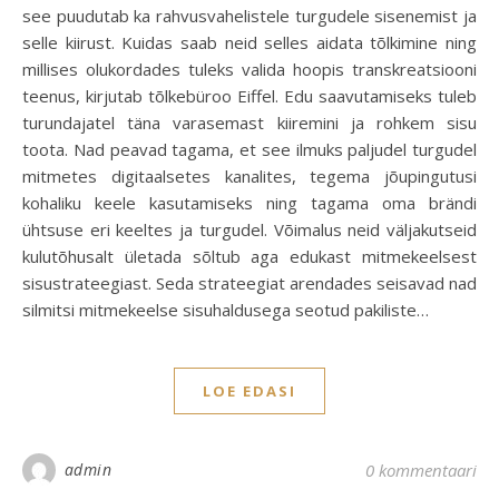
see puudutab ka rahvusvahelistele turgudele sisenemist ja
selle kiirust. Kuidas saab neid selles aidata tõlkimine ning
millises olukordades tuleks valida hoopis transkreatsiooni
teenus, kirjutab tõlkebüroo Eiffel. Edu saavutamiseks tuleb
turundajatel täna varasemast kiiremini ja rohkem sisu
toota. Nad peavad tagama, et see ilmuks paljudel turgudel
mitmetes digitaalsetes kanalites, tegema jõupingutusi
kohaliku keele kasutamiseks ning tagama oma brändi
ühtsuse eri keeltes ja turgudel. Võimalus neid väljakutseid
kulutõhusalt ületada sõltub aga edukast mitmekeelsest
sisustrateegiast. Seda strateegiat arendades seisavad nad
silmitsi mitmekeelse sisuhaldusega seotud pakiliste…
LOE EDASI
admin
0 kommentaari