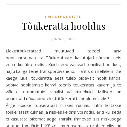
UNCATEGORIZED
Tõukeratta hooldus
juuni 27, 2022
Elektritõukerattad muutuvad teedel aina
populaarsemateks: Tõukerataste kasutajad näevad neis
enam kui ühte eelist. Kuid need vajavad tehnilist hooldust,
nagu ka iga teine transpordivahend. Tähtis on sellele mitte
käega lüüa, tõukeratta eest tuleb pidevalt hoolt kanda.
Sobiva hooldamise korral teenib tõukeratas kauem ja te
väldite ootamatuid rahalisi väljaminekuid. Millised on
peamised nõuanded elektritõukeratta hooldamiseks? –
Ärge hoidke tõukeratast niiskes ruumis. Tihti hoitakse
tõukeratast külmas ja niiskes keldris või rõdul, eriti kui seda
ei kasutata pikemat aega. Paraku ilmnevad siis niiskusega
seotud tagajärjed. Kõige sagedasemaks probleemiks on