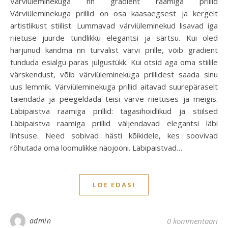
Värviüleminekuga nn gradient raamiga prillid
Värviüleminekuga prillid on osa kaasaegsest ja kergelt
artistlikust stiilist. Lummavad värviüleminekud lisavad iga
riietuse juurde tundlikku elegantsi ja särtsu. Kui oled
harjunud kandma nn turvalist värvi prille, võib gradient
tunduda esialgu paras julgustükk. Kui otsid aga oma stiilile
värskendust, võib värviüleminekuga prillidest saada sinu
uus lemmik. Värviüleminekuga prillid aitavad suurepäraselt
täiendada ja peegeldada teisi värve riietuses ja meigis.
Läbipaistva raamiga prillid: tagasihoidlikud ja stiilsed
Läbipaistva raamiga prillid väljendavad elegantsi läbi
lihtsuse. Need sobivad hästi kõikidele, kes soovivad
rõhutada oma loomulikke näojooni. Läbipaistvad…
LOE EDASI
admin
0 kommentaari