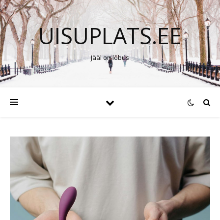
UISUPLATS.EE
Jääl on lõbus