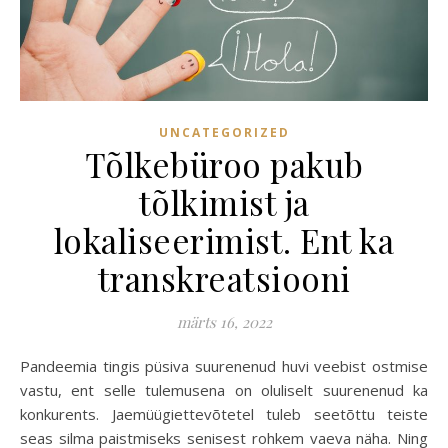
UNCATEGORIZED
Tõlkebüroo pakub
tõlkimist ja
lokaliseerimist. Ent ka
transkreatsiooni
märts 16, 2022
Pandeemia tingis püsiva suurenenud huvi veebist ostmise
vastu, ent selle tulemusena on oluliselt suurenenud ka
konkurents. Jaemüügiettevõtetel tuleb seetõttu teiste
seas silma paistmiseks senisest rohkem vaeva näha. Ning