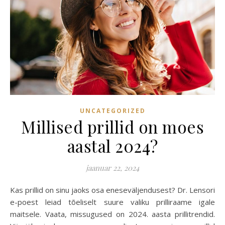
UNCATEGORIZED
Millised prillid on moes
aastal 2024?
jaanuar 22, 2024
Kas prillid on sinu jaoks osa eneseväljendusest? Dr. Lensori
e-poest leiad tõeliselt suure valiku prilliraame igale
maitsele. Vaata, missugused on 2024. aasta prillitrendid.