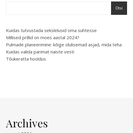
Otsi
Kuidas tutvustada sekslelusid oma suhtesse
Millised prillid on moes aastal 2024?
Pulmade planeerimine: kõige olulisemad asjad, mida teha
Kuidas valida parimat naiste vesti
Tõukeratta hooldus
Archives