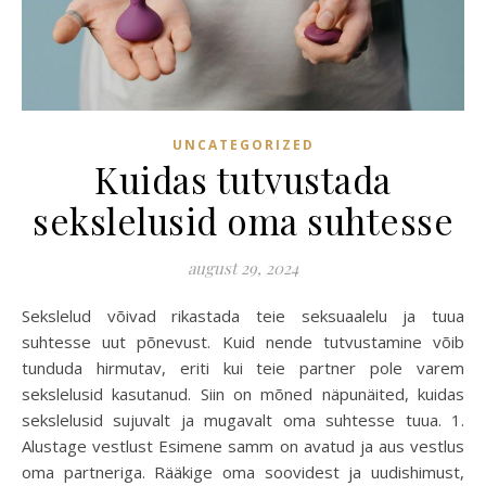
UNCATEGORIZED
Kuidas tutvustada
sekslelusid oma suhtesse
august 29, 2024
Sekslelud võivad rikastada teie seksuaalelu ja tuua
suhtesse uut põnevust. Kuid nende tutvustamine võib
tunduda hirmutav, eriti kui teie partner pole varem
sekslelusid kasutanud. Siin on mõned näpunäited, kuidas
sekslelusid sujuvalt ja mugavalt oma suhtesse tuua. 1.
Alustage vestlust Esimene samm on avatud ja aus vestlus
oma partneriga. Rääkige oma soovidest ja uudishimust,