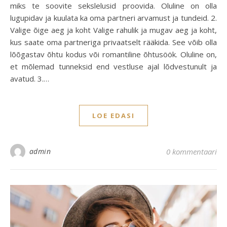
miks te soovite sekslelusid proovida. Oluline on olla
lugupidav ja kuulata ka oma partneri arvamust ja tundeid. 2.
Valige õige aeg ja koht Valige rahulik ja mugav aeg ja koht,
kus saate oma partneriga privaatselt rääkida. See võib olla
lõõgastav õhtu kodus või romantiline õhtusöök. Oluline on,
et mõlemad tunneksid end vestluse ajal lõdvestunult ja
avatud. 3.…
LOE EDASI
admin
0 kommentaari