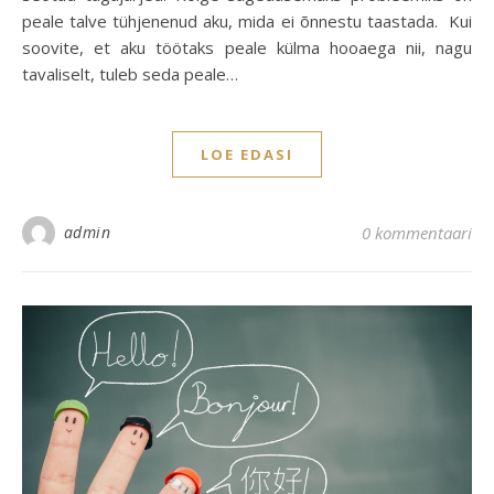
peale talve tühjenenud aku, mida ei õnnestu taastada. Kui
soovite, et aku töötaks peale külma hooaega nii, nagu
tavaliselt, tuleb seda peale…
LOE EDASI
admin
0 kommentaari