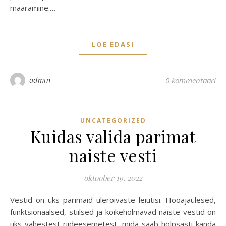
määramine.…
LOE EDASI
admin
0 kommentaari
UNCATEGORIZED
Kuidas valida parimat
naiste vesti
oktoober 19, 2022
Vestid on üks parimaid ülerõivaste leiutisi. Hooajaülesed,
funktsionaalsed, stiilsed ja kõikehõlmavad naiste vestid on
üks vähestest riideesemetest, mida saab hõlpsasti kanda