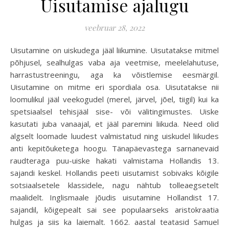
Uisutamise ajalugu
veebruar 28, 2022
Uisutamine on uiskudega jääl liikumine. Uisutatakse mitmel
põhjusel, sealhulgas vaba aja veetmise, meelelahutuse,
harrastustreeningu, aga ka võistlemise eesmärgil.
Uisutamine on mitme eri spordiala osa. Uisutatakse nii
loomulikul jääl veekogudel (merel, järvel, jõel, tiigil) kui ka
spetsiaalsel tehisjääl sise- või välitingimustes. Uiske
kasutati juba vanaajal, et jääl paremini liikuda. Need olid
algselt loomade luudest valmistatud ning uiskudel liikudes
anti kepitõuketega hoogu. Tänapäevastega sarnanevaid
raudteraga puu-uiske hakati valmistama Hollandis 13.
sajandi keskel. Hollandis peeti uisutamist sobivaks kõigile
sotsiaalsetele klassidele, nagu nähtub tolleaegsetelt
maalidelt. Inglismaale jõudis uisutamine Hollandist 17.
sajandil, kõigepealt sai see populaarseks aristokraatia
hulgas ja siis ka laiemalt. 1662. aastal teatasid Samuel