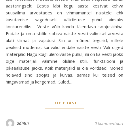
aastaringselt. Eestis läbi kogu aasta kestvat kehva
suusailma arvestades on vihmamantel naistele ehk
kasutamise sageduselt väliriietuse puhul ainsaks
konkurendiks. Veste võib kanda täiendava soojuskihina.
Endale ja oma stiilile sobiva naiste vesti valimisel arvesta
alati kliimat ja vajadusi. Siin on mõned tegurid, millele
peaksid mõtlema, kui valid endale naiste vesti. Vali õiged
materjalid Nagu kõigi ülerõivaste puhul, nii on ka vesti jaoks
õige materjali valimine oluline stiili, funktsiooni ja
pikaealisuse jaoks. Kõik materjalid ei ole võrdsed. Mõned
hoiavad sind soojas ja kuivas, samas kui teised on
hingavamad ja kergemad. Suled…
LOE EDASI
admin
0 kommentaari