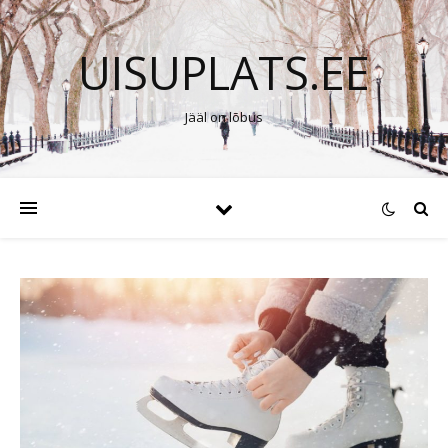
UISUPLATS.EE
Jääl on lõbus