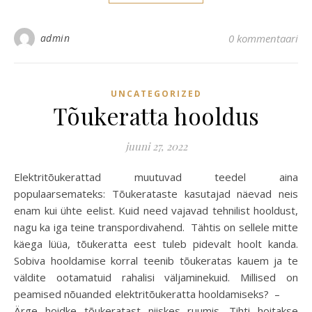
admin
0 kommentaari
UNCATEGORIZED
Tõukeratta hooldus
juuni 27, 2022
Elektritõukerattad muutuvad teedel aina
populaarsemateks: Tõukerataste kasutajad näevad neis
enam kui ühte eelist. Kuid need vajavad tehnilist hooldust,
nagu ka iga teine transpordivahend. Tähtis on sellele mitte
käega lüüa, tõukeratta eest tuleb pidevalt hoolt kanda.
Sobiva hooldamise korral teenib tõukeratas kauem ja te
väldite ootamatuid rahalisi väljaminekuid. Millised on
peamised nõuanded elektritõukeratta hooldamiseks? –
Ärge hoidke tõukeratast niiskes ruumis. Tihti hoitakse