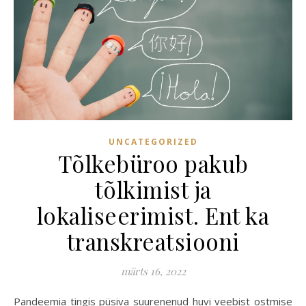
UNCATEGORIZED
Tõlkebüroo pakub
tõlkimist ja
lokaliseerimist. Ent ka
transkreatsiooni
märts 16, 2022
Pandeemia tingis püsiva suurenenud huvi veebist ostmise