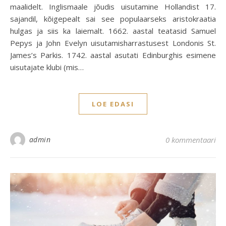
maalidelt. Inglismaale jõudis uisutamine Hollandist 17.
sajandil, kõigepealt sai see populaarseks aristokraatia
hulgas ja siis ka laiemalt. 1662. aastal teatasid Samuel
Pepys ja John Evelyn uisutamisharrastusest Londonis St.
James’s Parkis. 1742. aastal asutati Edinburghis esimene
uisutajate klubi (mis…
LOE EDASI
admin
0 kommentaari