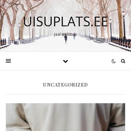
UISUPLATS.EE
Jääl on lõbus
UNCATEGORIZED