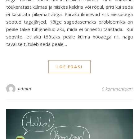
tõukeratast külmas ja niiskes keldris või rõdul, eriti kui seda
ei kasutata pikemat aega. Paraku ilmnevad siis niiskusega
seotud tagajärjed. Kõige sagedasemaks probleemiks on
peale talve tühjenenud aku, mida ei õnnestu taastada. Kui
soovite, et aku töötaks peale külma hooaega nii, nagu
tavaliselt, tuleb seda peale…
LOE EDASI
admin
0 kommentaari