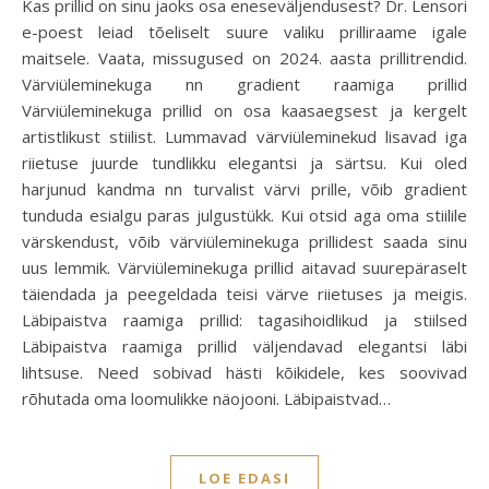
Kas prillid on sinu jaoks osa eneseväljendusest? Dr. Lensori
e-poest leiad tõeliselt suure valiku prilliraame igale
maitsele. Vaata, missugused on 2024. aasta prillitrendid.
Värviüleminekuga nn gradient raamiga prillid
Värviüleminekuga prillid on osa kaasaegsest ja kergelt
artistlikust stiilist. Lummavad värviüleminekud lisavad iga
riietuse juurde tundlikku elegantsi ja särtsu. Kui oled
harjunud kandma nn turvalist värvi prille, võib gradient
tunduda esialgu paras julgustükk. Kui otsid aga oma stiilile
värskendust, võib värviüleminekuga prillidest saada sinu
uus lemmik. Värviüleminekuga prillid aitavad suurepäraselt
täiendada ja peegeldada teisi värve riietuses ja meigis.
Läbipaistva raamiga prillid: tagasihoidlikud ja stiilsed
Läbipaistva raamiga prillid väljendavad elegantsi läbi
lihtsuse. Need sobivad hästi kõikidele, kes soovivad
rõhutada oma loomulikke näojooni. Läbipaistvad…
LOE EDASI