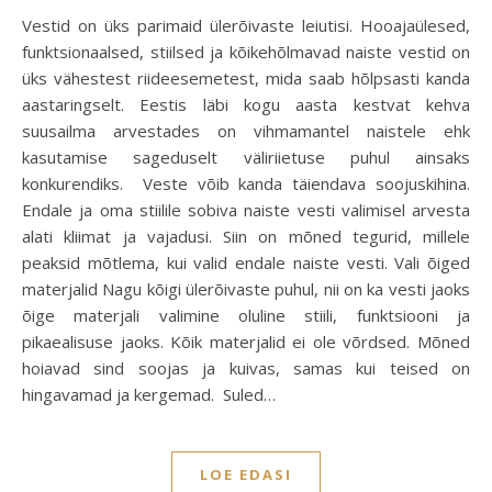
Vestid on üks parimaid ülerõivaste leiutisi. Hooajaülesed,
funktsionaalsed, stiilsed ja kõikehõlmavad naiste vestid on
üks vähestest riideesemetest, mida saab hõlpsasti kanda
aastaringselt. Eestis läbi kogu aasta kestvat kehva
suusailma arvestades on vihmamantel naistele ehk
kasutamise sageduselt väliriietuse puhul ainsaks
konkurendiks. Veste võib kanda täiendava soojuskihina.
Endale ja oma stiilile sobiva naiste vesti valimisel arvesta
alati kliimat ja vajadusi. Siin on mõned tegurid, millele
peaksid mõtlema, kui valid endale naiste vesti. Vali õiged
materjalid Nagu kõigi ülerõivaste puhul, nii on ka vesti jaoks
õige materjali valimine oluline stiili, funktsiooni ja
pikaealisuse jaoks. Kõik materjalid ei ole võrdsed. Mõned
hoiavad sind soojas ja kuivas, samas kui teised on
hingavamad ja kergemad. Suled…
LOE EDASI