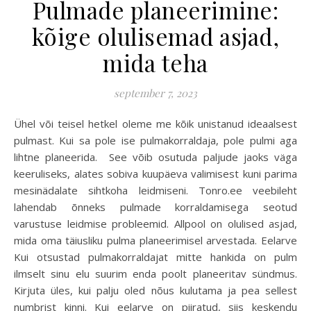
Pulmade planeerimine:
kõige olulisemad asjad,
mida teha
september 7, 2023
Ühel või teisel hetkel oleme me kõik unistanud ideaalsest
pulmast. Kui sa pole ise pulmakorraldaja, pole pulmi aga
lihtne planeerida. See võib osutuda paljude jaoks väga
keeruliseks, alates sobiva kuupäeva valimisest kuni parima
mesinädalate sihtkoha leidmiseni. Tonro.ee veebileht
lahendab õnneks pulmade korraldamisega seotud
varustuse leidmise probleemid. Allpool on olulised asjad,
mida oma täiusliku pulma planeerimisel arvestada. Eelarve
Kui otsustad pulmakorraldajat mitte hankida on pulm
ilmselt sinu elu suurim enda poolt planeeritav sündmus.
Kirjuta üles, kui palju oled nõus kulutama ja pea sellest
numbrist kinni. Kui eelarve on piiratud, siis keskendu