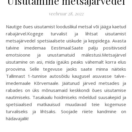
Uisutamine metsajärvedel
veebruar 28, 2022
Nautige õues uisutamist looduslikul metsal või jääga kaetud
rabajärvel.Kogege turvalist ja lihtsat uisutamist
metsajärvedel spetsiaalsete uiskude ja keppidega. Avasta
talvine imedemaa Eestimaal.Saate palju positiivseid
emotsioone ja unustamatuid mälestusi.Metsajärvel
uisutamine on asi, mida igaüks peaks vähemalt korra elus
proovima. Selle tegevuse jaoks saate minna näiteks
Tallinnast 1-tunnise autosõidu kaugusel asuvasse talve-
imedemaale Kõrvemaale. Jäätunud järved metsades ja
rabades on üks mõnusamaid keskkondi õues uisutamise
nautimiseks. Tasakaalu hoidmiseks mõeldud suusakepid ja
spetsiaalsed matkauisud muudavad teie kogemuse
turvaliseks ja lihtsaks. Soojade riiete kandmine on
hädavajalik!