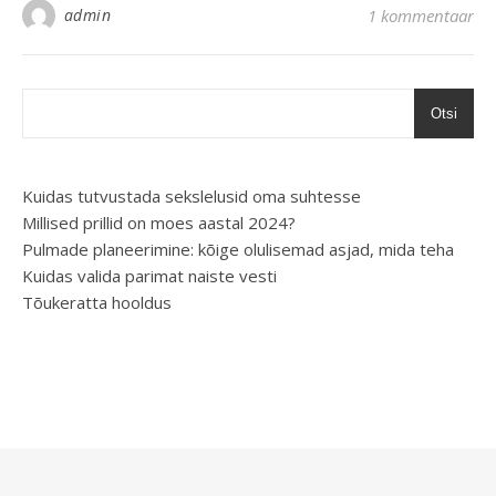
admin
1 kommentaar
Otsi
Kuidas tutvustada sekslelusid oma suhtesse
Millised prillid on moes aastal 2024?
Pulmade planeerimine: kõige olulisemad asjad, mida teha
Kuidas valida parimat naiste vesti
Tõukeratta hooldus