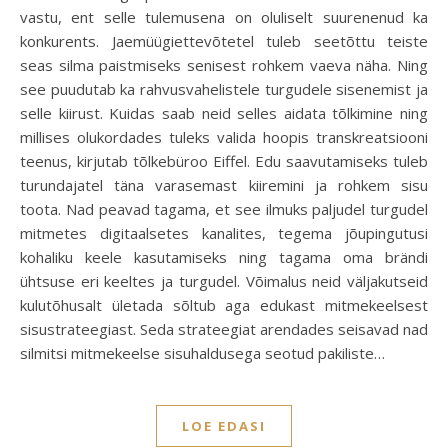
vastu, ent selle tulemusena on oluliselt suurenenud ka
konkurents. Jaemüügiettevõtetel tuleb seetõttu teiste
seas silma paistmiseks senisest rohkem vaeva näha. Ning
see puudutab ka rahvusvahelistele turgudele sisenemist ja
selle kiirust. Kuidas saab neid selles aidata tõlkimine ning
millises olukordades tuleks valida hoopis transkreatsiooni
teenus, kirjutab tõlkebüroo Eiffel. Edu saavutamiseks tuleb
turundajatel täna varasemast kiiremini ja rohkem sisu
toota. Nad peavad tagama, et see ilmuks paljudel turgudel
mitmetes digitaalsetes kanalites, tegema jõupingutusi
kohaliku keele kasutamiseks ning tagama oma brändi
ühtsuse eri keeltes ja turgudel. Võimalus neid väljakutseid
kulutõhusalt ületada sõltub aga edukast mitmekeelsest
sisustrateegiast. Seda strateegiat arendades seisavad nad
silmitsi mitmekeelse sisuhaldusega seotud pakiliste…
LOE EDASI