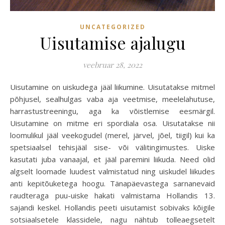
UNCATEGORIZED
Uisutamise ajalugu
veebruar 28, 2022
Uisutamine on uiskudega jääl liikumine. Uisutatakse mitmel
põhjusel, sealhulgas vaba aja veetmise, meelelahutuse,
harrastustreeningu, aga ka võistlemise eesmärgil.
Uisutamine on mitme eri spordiala osa. Uisutatakse nii
loomulikul jääl veekogudel (merel, järvel, jõel, tiigil) kui ka
spetsiaalsel tehisjääl sise- või välitingimustes. Uiske
kasutati juba vanaajal, et jääl paremini liikuda. Need olid
algselt loomade luudest valmistatud ning uiskudel liikudes
anti kepitõuketega hoogu. Tänapäevastega sarnanevaid
raudteraga puu-uiske hakati valmistama Hollandis 13.
sajandi keskel. Hollandis peeti uisutamist sobivaks kõigile
sotsiaalsetele klassidele, nagu nähtub tolleaegsetelt