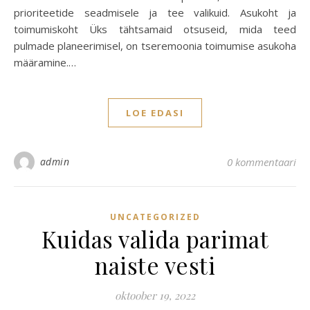
prioriteetide seadmisele ja tee valikuid. Asukoht ja
toimumiskoht Üks tähtsamaid otsuseid, mida teed
pulmade planeerimisel, on tseremoonia toimumise asukoha
määramine.…
LOE EDASI
admin
0 kommentaari
UNCATEGORIZED
Kuidas valida parimat
naiste vesti
oktoober 19, 2022