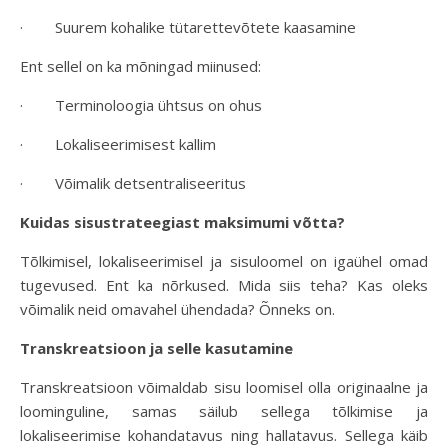
· Suurem kohalike tütarettevõtete kaasamine
Ent sellel on ka mõningad miinused:
· Terminoloogia ühtsus on ohus
· Lokaliseerimisest kallim
· Võimalik detsentraliseeritus
Kuidas sisustrateegiast maksimumi võtta?
Tõlkimisel, lokaliseerimisel ja sisuloomel on igaühel omad
tugevused. Ent ka nõrkused. Mida siis teha? Kas oleks
võimalik neid omavahel ühendada? Õnneks on.
Transkreatsioon ja selle kasutamine
Transkreatsioon võimaldab sisu loomisel olla originaalne ja
loominguline, samas säilub sellega tõlkimise ja
lokaliseerimise kohandatavus ning hallatavus. Sellega käib