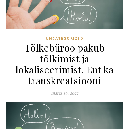
UNCATEGORIZED
Tõlkebüroo pakub
tõlkimist ja
lokaliseerimist. Ent ka
transkreatsiooni
märts 16, 2022