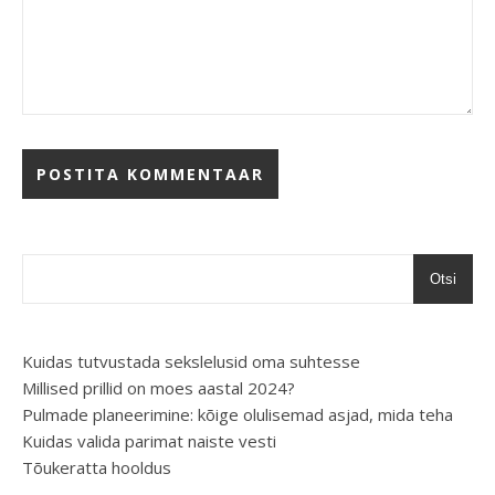
Otsi
Kuidas tutvustada sekslelusid oma suhtesse
Millised prillid on moes aastal 2024?
Pulmade planeerimine: kõige olulisemad asjad, mida teha
Kuidas valida parimat naiste vesti
Tõukeratta hooldus