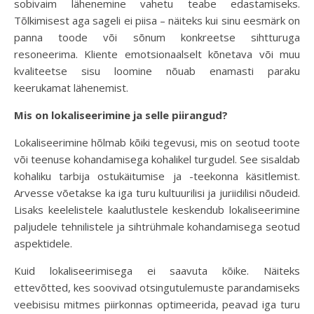
sobivaim lähenemine vahetu teabe edastamiseks.
Tõlkimisest aga sageli ei piisa – näiteks kui sinu eesmärk on
panna toode või sõnum konkreetse sihtturuga
resoneerima. Kliente emotsionaalselt kõnetava või muu
kvaliteetse sisu loomine nõuab enamasti paraku
keerukamat lähenemist.
Mis on lokaliseerimine ja selle piirangud?
Lokaliseerimine hõlmab kõiki tegevusi, mis on seotud toote
või teenuse kohandamisega kohalikel turgudel. See sisaldab
kohaliku tarbija ostukäitumise ja -teekonna käsitlemist.
Arvesse võetakse ka iga turu kultuurilisi ja juriidilisi nõudeid.
Lisaks keelelistele kaalutlustele keskendub lokaliseerimine
paljudele tehnilistele ja sihtrühmale kohandamisega seotud
aspektidele.
Kuid lokaliseerimisega ei saavuta kõike. Näiteks
ettevõtted, kes soovivad otsingutulemuste parandamiseks
veebisisu mitmes piirkonnas optimeerida, peavad iga turu