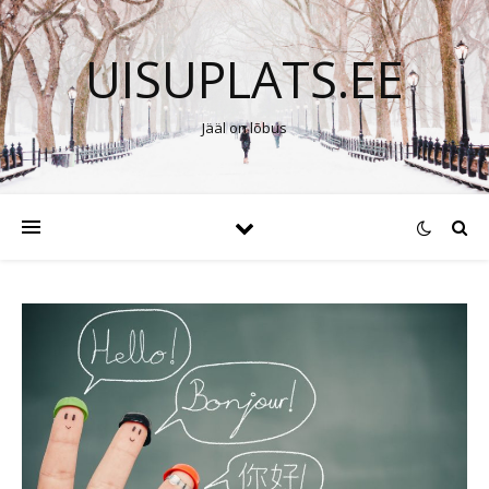
UISUPLATS.EE
Jääl on lõbus