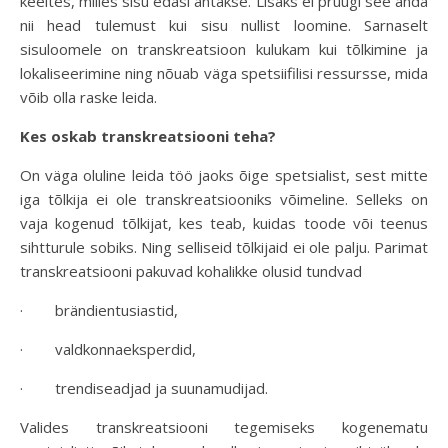
keeltes, milles sisu edasi antakse. Lisaks ei pruugi see anda
nii head tulemust kui sisu nullist loomine. Sarnaselt
sisuloomele on transkreatsioon kulukam kui tõlkimine ja
lokaliseerimine ning nõuab väga spetsiifilisi ressursse, mida
võib olla raske leida.
Kes oskab transkreatsiooni teha?
On väga oluline leida töö jaoks õige spetsialist, sest mitte
iga tõlkija ei ole transkreatsiooniks võimeline. Selleks on
vaja kogenud tõlkijat, kes teab, kuidas toode või teenus
sihtturule sobiks. Ning selliseid tõlkijaid ei ole palju. Parimat
transkreatsiooni pakuvad kohalikke olusid tundvad
· brändientusiastid,
· valdkonnaeksperdid,
· trendiseadjad ja suunamudijad.
Valides transkreatsiooni tegemiseks kogenematu