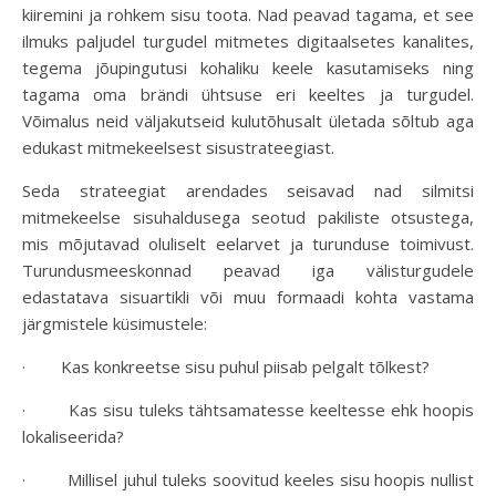
kiiremini ja rohkem sisu toota. Nad peavad tagama, et see
ilmuks paljudel turgudel mitmetes digitaalsetes kanalites,
tegema jõupingutusi kohaliku keele kasutamiseks ning
tagama oma brändi ühtsuse eri keeltes ja turgudel.
Võimalus neid väljakutseid kulutõhusalt ületada sõltub aga
edukast mitmekeelsest sisustrateegiast.
Seda strateegiat arendades seisavad nad silmitsi
mitmekeelse sisuhaldusega seotud pakiliste otsustega,
mis mõjutavad oluliselt eelarvet ja turunduse toimivust.
Turundusmeeskonnad peavad iga välisturgudele
edastatava sisuartikli või muu formaadi kohta vastama
järgmistele küsimustele:
· Kas konkreetse sisu puhul piisab pelgalt tõlkest?
· Kas sisu tuleks tähtsamatesse keeltesse ehk hoopis
lokaliseerida?
· Millisel juhul tuleks soovitud keeles sisu hoopis nullist