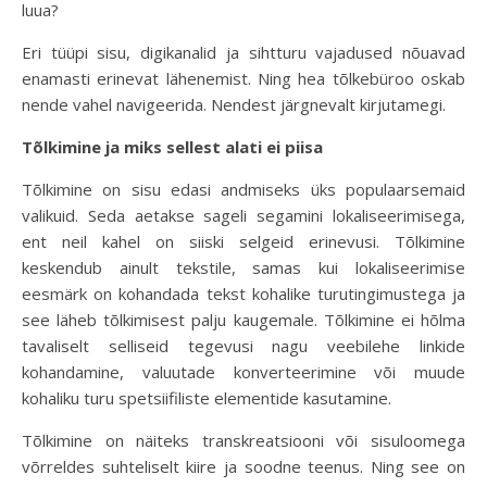
luua?
Eri tüüpi sisu, digikanalid ja sihtturu vajadused nõuavad
enamasti erinevat lähenemist. Ning hea tõlkebüroo oskab
nende vahel navigeerida. Nendest järgnevalt kirjutamegi.
Tõlkimine ja miks sellest alati ei piisa
Tõlkimine on sisu edasi andmiseks üks populaarsemaid
valikuid. Seda aetakse sageli segamini lokaliseerimisega,
ent neil kahel on siiski selgeid erinevusi. Tõlkimine
keskendub ainult tekstile, samas kui lokaliseerimise
eesmärk on kohandada tekst kohalike turutingimustega ja
see läheb tõlkimisest palju kaugemale. Tõlkimine ei hõlma
tavaliselt selliseid tegevusi nagu veebilehe linkide
kohandamine, valuutade konverteerimine või muude
kohaliku turu spetsiifiliste elementide kasutamine.
Tõlkimine on näiteks transkreatsiooni või sisuloomega
võrreldes suhteliselt kiire ja soodne teenus. Ning see on