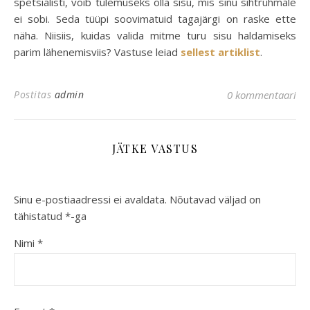
spetsialisti, võib tulemuseks olla sisu, mis sinu sihtrühmale
ei sobi. Seda tüüpi soovimatuid tagajärgi on raske ette
näha. Niisiis, kuidas valida mitme turu sisu haldamiseks
parim lähenemisviis? Vastuse leiad
sellest artiklist
.
Postitas
admin
0 kommentaari
JÄTKE VASTUS
Sinu e-postiaadressi ei avaldata.
Nõutavad väljad on
tähistatud
*
-ga
Nimi
*