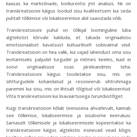
kaasas ka märksõnade, konkurentsi jmt analüüs. Nii on
transkreatsiooni käigus loodud sisu kvaliteetsem kui seda
puhtalt tõlkimise või lokaliseerimise abil saavutada võib.
Transkreatsiooni puhul on tõlkijal loominguline luba
algtekstist kõrvale kalduda, et tabada originaalsisu
emotsionaalset kavatsust kultuuriliselt sobivaimal viisil.
Transkreatsioon on hea valik, kui vajad lahendust oma sisu
levitamiseks paljudel turgudel ja mitmes keeles, kuid ei
soovi originaalsuse osas järeleandmisi teha.
Transkreatsiooni käigus toodetakse sisu, mis on
sihtturgudele kohandatud ja resoneerub sihtrühmaga
paremini kui sisu, mis on lihtsalt tõlgitud või lokaliseeritud.
Võta transkreatsiooni kui lisaväärtusega turundustõlget.
Kuigi transkreatsioon kõlab teenusena ahvatlevalt, kannab
see tõlkimise, lokaliseerimise ja sisuloome keerukusi.
Sarnaselt tõlkimisele ja lokaliseerimisele kopeeritakse ka
transkreatsiooni käigus algtekstis esinevad vead kõigis