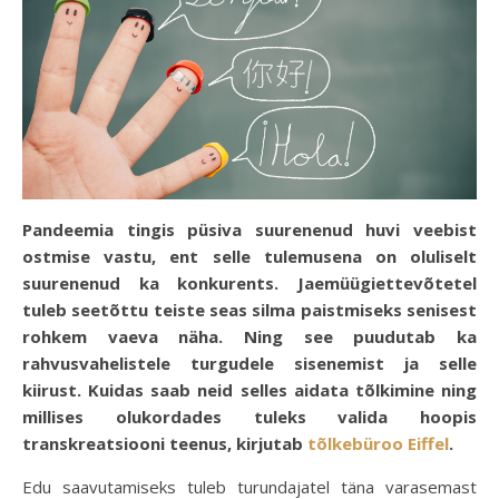
Pandeemia tingis püsiva suurenenud huvi veebist
ostmise vastu, ent selle tulemusena on oluliselt
suurenenud ka konkurents. Jaemüügiettevõtetel
tuleb seetõttu teiste seas silma paistmiseks senisest
rohkem vaeva näha. Ning see puudutab ka
rahvusvahelistele turgudele sisenemist ja selle
kiirust. Kuidas saab neid selles aidata tõlkimine ning
millises olukordades tuleks valida hoopis
transkreatsiooni teenus, kirjutab
tõlkebüroo Eiffel
.
Edu saavutamiseks tuleb turundajatel täna varasemast