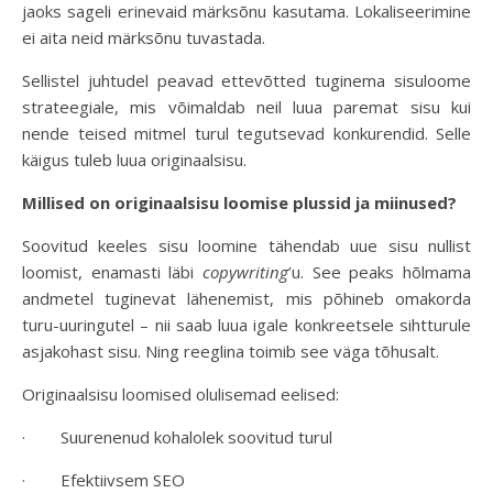
jaoks sageli erinevaid märksõnu kasutama. Lokaliseerimine
ei aita neid märksõnu tuvastada.
Sellistel juhtudel peavad ettevõtted tuginema sisuloome
strateegiale, mis võimaldab neil luua paremat sisu kui
nende teised mitmel turul tegutsevad konkurendid. Selle
käigus tuleb luua originaalsisu.
Millised on originaalsisu loomise plussid ja miinused?
Soovitud keeles sisu loomine tähendab uue sisu nullist
loomist, enamasti läbi
copywriting
’u. See peaks hõlmama
andmetel tuginevat lähenemist, mis põhineb omakorda
turu-uuringutel – nii saab luua igale konkreetsele sihtturule
asjakohast sisu. Ning reeglina toimib see väga tõhusalt.
Originaalsisu loomised olulisemad eelised:
· Suurenenud kohalolek soovitud turul
· Efektiivsem SEO