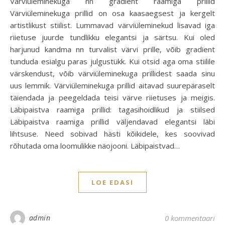
Värviüleminekuga nn gradient raamiga prillid
Värviüleminekuga prillid on osa kaasaegsest ja kergelt
artistlikust stiilist. Lummavad värviüleminekud lisavad iga
riietuse juurde tundlikku elegantsi ja särtsu. Kui oled
harjunud kandma nn turvalist värvi prille, võib gradient
tunduda esialgu paras julgustükk. Kui otsid aga oma stiilile
värskendust, võib värviüleminekuga prillidest saada sinu
uus lemmik. Värviüleminekuga prillid aitavad suurepäraselt
täiendada ja peegeldada teisi värve riietuses ja meigis.
Läbipaistva raamiga prillid: tagasihoidlikud ja stiilsed
Läbipaistva raamiga prillid väljendavad elegantsi läbi
lihtsuse. Need sobivad hästi kõikidele, kes soovivad
rõhutada oma loomulikke näojooni. Läbipaistvad…
LOE EDASI
admin
0 kommentaari