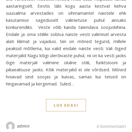
aastaringselt. Eestis läbi kogu aasta kestvat kehva
suusailma arvestades on vihmamantel naistele ehk
kasutamise sageduselt väliriietuse puhul ainsaks
konkurendiks. Veste võib kanda täiendava soojuskihina.
Endale ja oma stiilile sobiva naiste vesti valimisel arvesta
alati kliimat ja vajadusi. Siin on mõned tegurid, millele
peaksid mõtlema, kui valid endale naiste vesti. Vali õiged
materjalid Nagu kõigi ülerõivaste puhul, nii on ka vesti jaoks
õige materjali valimine oluline stiili, funktsiooni ja
pikaealisuse jaoks. Kõik materjalid ei ole võrdsed. Mõned
hoiavad sind soojas ja kuivas, samas kui teised on
hingavamad ja kergemad. Suled…
LOE EDASI
admin
0 kommentaari