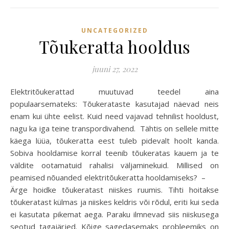
UNCATEGORIZED
Tõukeratta hooldus
juuni 27, 2022
Elektritõukerattad muutuvad teedel aina
populaarsemateks: Tõukerataste kasutajad näevad neis
enam kui ühte eelist. Kuid need vajavad tehnilist hooldust,
nagu ka iga teine transpordivahend. Tähtis on sellele mitte
käega lüüa, tõukeratta eest tuleb pidevalt hoolt kanda.
Sobiva hooldamise korral teenib tõukeratas kauem ja te
väldite ootamatuid rahalisi väljaminekuid. Millised on
peamised nõuanded elektritõukeratta hooldamiseks? –
Ärge hoidke tõukeratast niiskes ruumis. Tihti hoitakse
tõukeratast külmas ja niiskes keldris või rõdul, eriti kui seda
ei kasutata pikemat aega. Paraku ilmnevad siis niiskusega
seotud tagajärjed. Kõige sagedasemaks probleemiks on