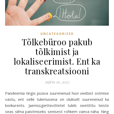
UNCATEGORIZED
Tõlkebüroo pakub
tõlkimist ja
lokaliseerimist. Ent ka
transkreatsiooni
märts 16, 2022
Pandeemia tingis püsiva suurenenud huvi veebist ostmise
vastu, ent selle tulemusena on oluliselt suurenenud ka
konkurents. Jaemüügiettevõtetel tuleb seetõttu teiste
seas silma paistmiseks senisest rohkem vaeva näha. Ning