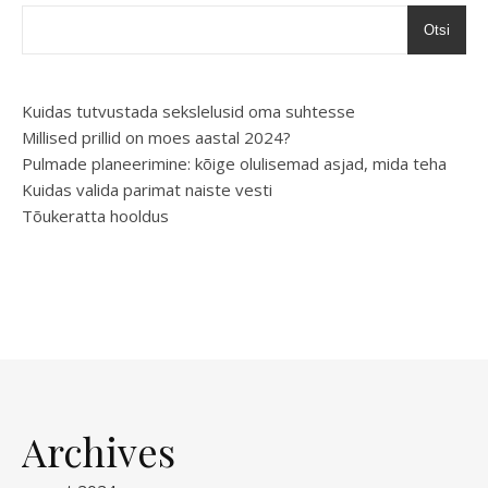
Otsi
Kuidas tutvustada sekslelusid oma suhtesse
Millised prillid on moes aastal 2024?
Pulmade planeerimine: kõige olulisemad asjad, mida teha
Kuidas valida parimat naiste vesti
Tõukeratta hooldus
Archives