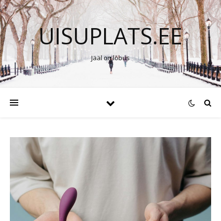
UISUPLATS.EE
Jääl on lõbus