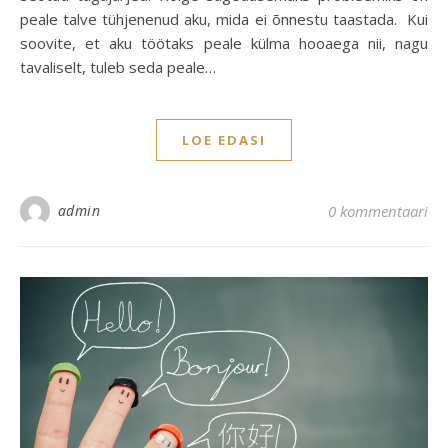
peale talve tühjenenud aku, mida ei õnnestu taastada. Kui
soovite, et aku töötaks peale külma hooaega nii, nagu
tavaliselt, tuleb seda peale…
LOE EDASI
admin
0 kommentaari