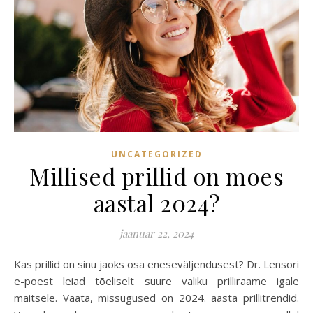
UNCATEGORIZED
Millised prillid on moes
aastal 2024?
jaanuar 22, 2024
Kas prillid on sinu jaoks osa eneseväljendusest? Dr. Lensori
e-poest leiad tõeliselt suure valiku prilliraame igale
maitsele. Vaata, missugused on 2024. aasta prillitrendid.