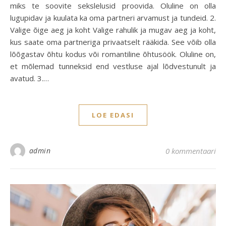
miks te soovite sekslelusid proovida. Oluline on olla
lugupidav ja kuulata ka oma partneri arvamust ja tundeid. 2.
Valige õige aeg ja koht Valige rahulik ja mugav aeg ja koht,
kus saate oma partneriga privaatselt rääkida. See võib olla
lõõgastav õhtu kodus või romantiline õhtusöök. Oluline on,
et mõlemad tunneksid end vestluse ajal lõdvestunult ja
avatud. 3.…
LOE EDASI
admin
0 kommentaari