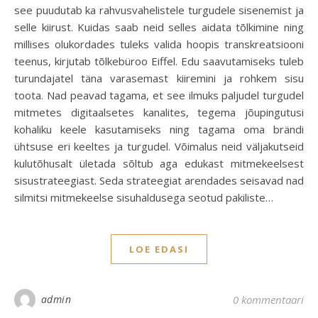
see puudutab ka rahvusvahelistele turgudele sisenemist ja
selle kiirust. Kuidas saab neid selles aidata tõlkimine ning
millises olukordades tuleks valida hoopis transkreatsiooni
teenus, kirjutab tõlkebüroo Eiffel. Edu saavutamiseks tuleb
turundajatel täna varasemast kiiremini ja rohkem sisu
toota. Nad peavad tagama, et see ilmuks paljudel turgudel
mitmetes digitaalsetes kanalites, tegema jõupingutusi
kohaliku keele kasutamiseks ning tagama oma brändi
ühtsuse eri keeltes ja turgudel. Võimalus neid väljakutseid
kulutõhusalt ületada sõltub aga edukast mitmekeelsest
sisustrateegiast. Seda strateegiat arendades seisavad nad
silmitsi mitmekeelse sisuhaldusega seotud pakiliste…
LOE EDASI
admin
0 kommentaari