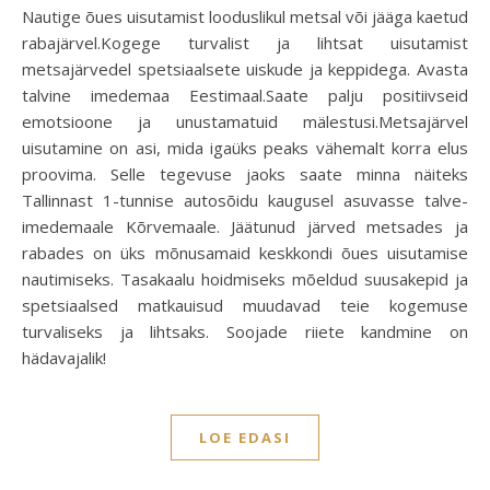
Nautige õues uisutamist looduslikul metsal või jääga kaetud
rabajärvel.Kogege turvalist ja lihtsat uisutamist
metsajärvedel spetsiaalsete uiskude ja keppidega. Avasta
talvine imedemaa Eestimaal.Saate palju positiivseid
emotsioone ja unustamatuid mälestusi.Metsajärvel
uisutamine on asi, mida igaüks peaks vähemalt korra elus
proovima. Selle tegevuse jaoks saate minna näiteks
Tallinnast 1-tunnise autosõidu kaugusel asuvasse talve-
imedemaale Kõrvemaale. Jäätunud järved metsades ja
rabades on üks mõnusamaid keskkondi õues uisutamise
nautimiseks. Tasakaalu hoidmiseks mõeldud suusakepid ja
spetsiaalsed matkauisud muudavad teie kogemuse
turvaliseks ja lihtsaks. Soojade riiete kandmine on
hädavajalik!
LOE EDASI