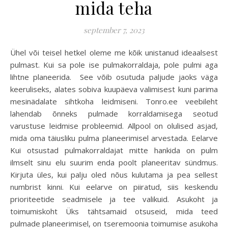
mida teha
september 7, 2023
Ühel või teisel hetkel oleme me kõik unistanud ideaalsest
pulmast. Kui sa pole ise pulmakorraldaja, pole pulmi aga
lihtne planeerida. See võib osutuda paljude jaoks väga
keeruliseks, alates sobiva kuupäeva valimisest kuni parima
mesinädalate sihtkoha leidmiseni. Tonro.ee veebileht
lahendab õnneks pulmade korraldamisega seotud
varustuse leidmise probleemid. Allpool on olulised asjad,
mida oma täiusliku pulma planeerimisel arvestada. Eelarve
Kui otsustad pulmakorraldajat mitte hankida on pulm
ilmselt sinu elu suurim enda poolt planeeritav sündmus.
Kirjuta üles, kui palju oled nõus kulutama ja pea sellest
numbrist kinni. Kui eelarve on piiratud, siis keskendu
prioriteetide seadmisele ja tee valikuid. Asukoht ja
toimumiskoht Üks tähtsamaid otsuseid, mida teed
pulmade planeerimisel, on tseremoonia toimumise asukoha