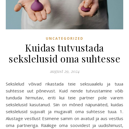
UNCATEGORIZED
Kuidas tutvustada
sekslelusid oma suhtesse
august 29, 2024
Sekslelud võivad rikastada teie seksuaalelu ja tuua
suhtesse uut põnevust. Kuid nende tutvustamine võib
tunduda hirmutav, eriti kui teie partner pole varem
sekslelusid kasutanud. Siin on mõned näpunäited, kuidas
sekslelusid sujuvalt ja mugavalt oma suhtesse tuua. 1.
Alustage vestlust Esimene samm on avatud ja aus vestlus
oma partneriga. Rääkige oma soovidest ja uudishimust,