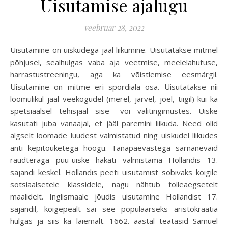
Uisutamise ajalugu
veebruar 28, 2022
Uisutamine on uiskudega jääl liikumine. Uisutatakse mitmel
põhjusel, sealhulgas vaba aja veetmise, meelelahutuse,
harrastustreeningu, aga ka võistlemise eesmärgil.
Uisutamine on mitme eri spordiala osa. Uisutatakse nii
loomulikul jääl veekogudel (merel, järvel, jõel, tiigil) kui ka
spetsiaalsel tehisjääl sise- või välitingimustes. Uiske
kasutati juba vanaajal, et jääl paremini liikuda. Need olid
algselt loomade luudest valmistatud ning uiskudel liikudes
anti kepitõuketega hoogu. Tänapäevastega sarnanevaid
raudteraga puu-uiske hakati valmistama Hollandis 13.
sajandi keskel. Hollandis peeti uisutamist sobivaks kõigile
sotsiaalsetele klassidele, nagu nähtub tolleaegsetelt
maalidelt. Inglismaale jõudis uisutamine Hollandist 17.
sajandil, kõigepealt sai see populaarseks aristokraatia
hulgas ja siis ka laiemalt. 1662. aastal teatasid Samuel