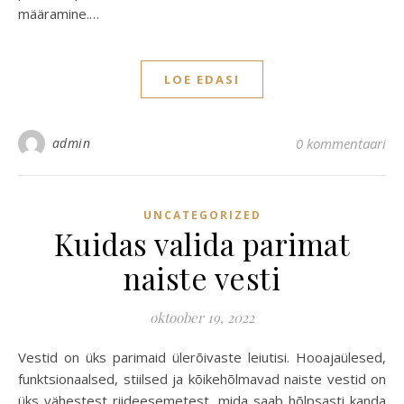
määramine.…
LOE EDASI
admin
0 kommentaari
UNCATEGORIZED
Kuidas valida parimat
naiste vesti
oktoober 19, 2022
Vestid on üks parimaid ülerõivaste leiutisi. Hooajaülesed,
funktsionaalsed, stiilsed ja kõikehõlmavad naiste vestid on
üks vähestest riideesemetest, mida saab hõlpsasti kanda